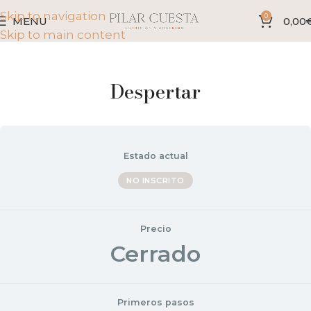
Skip to navigation
0
MENU
0,00
Skip to main content
Despertar
Estado actual
NO INSCRITO
Precio
Cerrado
Primeros pasos