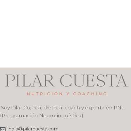
Soy Pilar Cuesta, dietista, coach y experta en PNL
(Programación Neurolingüística)
hola@pilarcuesta.com